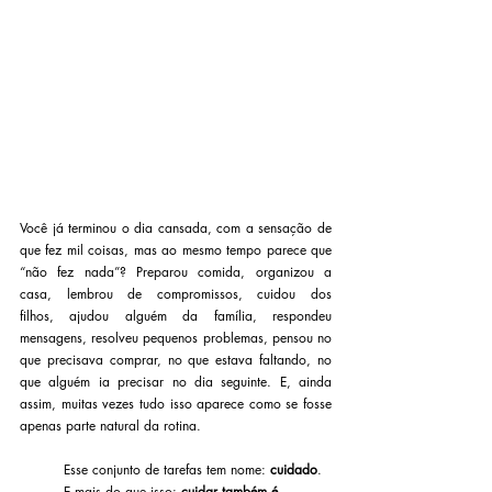
Você já terminou o dia cansada, com a sensação de 
que fez mil coisas, mas ao mesmo tempo parece que 
“não fez nada”? Preparou comida, organizou a 
casa, lembrou de compromissos, cuidou dos 
filhos, ajudou alguém da família, respondeu 
mensagens, resolveu pequenos problemas, pensou no 
que precisava comprar, no que estava faltando, no 
que alguém ia precisar no dia seguinte. E, ainda 
assim, muitas vezes tudo isso aparece como se fosse 
apenas parte natural da rotina.
Esse conjunto de tarefas tem nome: 
cuidado
.
E mais do que isso: 
cuidar também é 