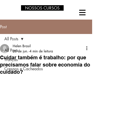
NOSSOS CURSOS
Post
All Posts
Helen Brasil
All Posts
26 de jun.
4 min de leitura
Cuidar também é trabalho: por que
Tranças
precisamos falar sobre economia do
Crespos e Cacheados
cuidado?