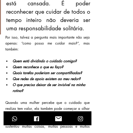
está cansada. É poder 
reconhecer que cuidar de todos o 
tempo inteiro não deveria ser 
uma responsabilidade solitária.
Por isso, talvez a pergunta mais importante não seja 
apenas: “como posso me cuidar mais?”, mas 
também:
Quem está dividindo o cuidado comigo?
Quem reconhece o que eu faço?
Quais tarefas poderiam ser compartilhadas?
Que redes de apoio existem ao meu redor?
O que precisa deixar de ser invisível na minha 
rotina?
Quando uma mulher percebe que o cuidado que 
realiza tem valor, ela também pode começar a olhar 
para a própria história de outra forma. Não como 
alguém que “não fez nada”, mas como alguém que 
sustentou muitas coisas, muitas pessoas e muitos 
caminhos.