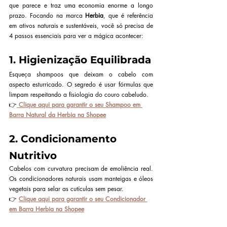
que parece e traz uma economia enorme a longo 
prazo. Focando na marca 
Herbia
, que é referência 
em ativos naturais e sustentáveis, você só precisa de 
4 passos essenciais para ver a mágica acontecer:
1. Higienização Equilibrada
Esqueça shampoos que deixam o cabelo com 
aspecto esturricado. O segredo é usar fórmulas que 
limpam respeitando a fisiologia do couro cabeludo.
👉
Clique aqui para garantir o seu Shampoo em 
Barra Natural da Herbia na Shopee
2. Condicionamento 
Nutritivo
Cabelos com curvatura precisam de emoliência real. 
Os condicionadores naturais usam manteigas e óleos 
vegetais para selar as cutículas sem pesar.
👉 
Clique aqui para garantir o seu Condicionador 
em Barra Herbia na Shopee