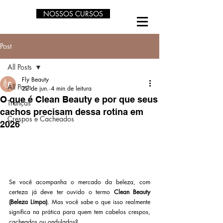
NOSSOS CURSOS
Post
All Posts
Fly Beauty
All Posts
22 de jun.
4 min de leitura
O que é Clean Beauty e por que seus
Tranças
cachos precisam dessa rotina em
Crespos e Cacheados
2026
Se você acompanha o mercado da beleza, com 
certeza já deve ter ouvido o termo 
Clean Beauty 
(Beleza Limpa)
. Mas você sabe o que isso realmente 
significa na prática para quem tem cabelos crespos, 
cacheados ou ondulados?