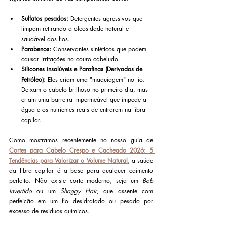
Sulfatos pesados:
 Detergentes agressivos que 
limpam retirando a oleosidade natural e 
saudável dos fios.
Parabenos:
 Conservantes sintéticos que podem 
causar irritações no couro cabeludo.
Silicones insolúveis e Parafinas (Derivados de 
Petróleo):
 Eles criam uma "maquiagem" no fio. 
Deixam o cabelo brilhoso no primeiro dia, mas 
criam uma barreira impermeável que impede a 
água e os nutrientes reais de entrarem na fibra 
capilar.
Como mostramos recentemente no nosso guia de 
Cortes para Cabelo Crespo e Cacheado 2026: 5 
Tendências para Valorizar o Volume Natural
, a saúde 
da fibra capilar é a base para qualquer caimento 
perfeito. Não existe corte moderno, seja um 
Bob 
Invertido
 ou um 
Shaggy Hair
, que assente com 
perfeição em um fio desidratado ou pesado por 
excesso de resíduos químicos.