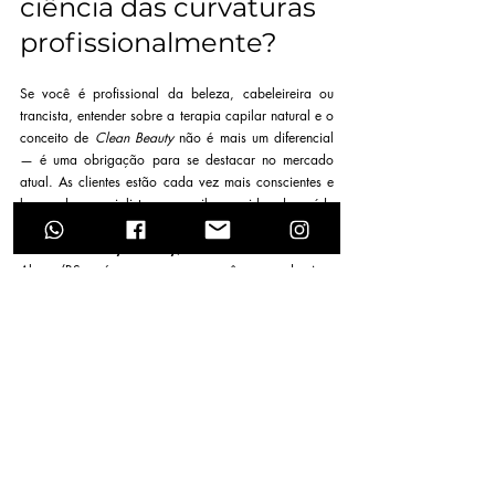
ciência das curvaturas 
profissionalmente?
Se você é profissional da beleza, cabeleireira ou 
trancista, entender sobre a terapia capilar natural e o 
conceito de 
Clean Beauty
 não é mais um diferencial 
— é uma obrigação para se destacar no mercado 
atual. As clientes estão cada vez mais conscientes e 
buscando especialistas que saibam cuidar da saúde 
real dos fios.
Na 
Escola Fly Beauty
, localizada em Porto 
Alegre/RS, nós preparamos você para dominar 
desde a anatomia capilar até a execução prática 
das finalizações mais modernas do mercado.