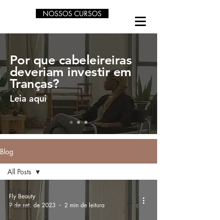
NOSSOS CURSOS
Por que cabeleireiras
deveriam investir em
Tranças?
Leia aqui
Blog
All Posts
All Posts
Fly Beauty
9 de set. de 2023
2 min de leitura
Tranças