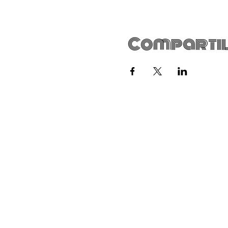
Compartil
Email:
facilitta.docsst@gmail.com