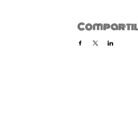
Compartil
Email:
facilitta.docsst@gmail.com